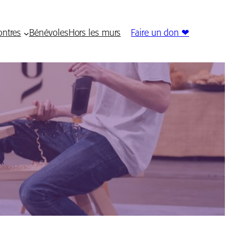
ntres
Bénévoles
Hors les murs
Faire un don ❤︎